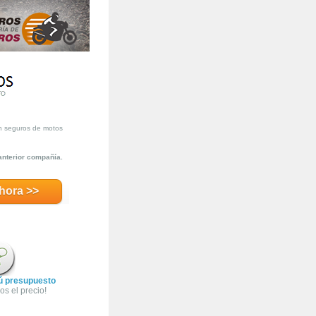
n seguros de motos
anterior compañía.
hora >>
ú presupuesto
s el precio!