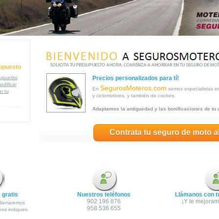
upuesto
supuesto
Precios personalizados para tí!
odificar
SegurosMoteros.com
En
somos especialistas e
r tu
y ciclomotores, y también de coches.
Adaptamos la antiguedad y las bonificaciones de tu 
Contrata tu seguro de moto a
 gratis
Nuestros teléfonos
Llámanos con t
902 196 876
¡Y te mejoramo
 llamaremos
958 536 655
os indiques.