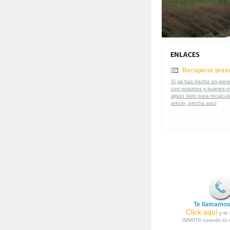
Recuperar pres
Si ya has hecho un pre
con nosotros y quieres m
algún dato para recalcula
precio, pincha aquí
Te llamamos
Click aquí
y te
GRATIS cuando tú n