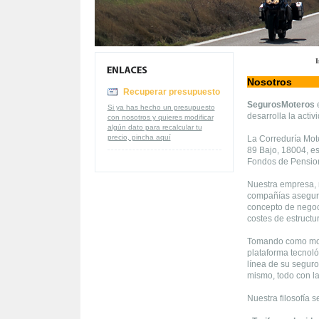
I
Nosotros
Recuperar presupuesto
SegurosMoteros
e
Si ya has hecho un presupuesto
desarrolla la acti
con nosotros y quieres modificar
algún dato para recalcular tu
precio, pincha aquí
La Correduría Mot
89 Bajo, 18004, es
Fondos de Pension
Nuestra empresa, 
compañías asegura
concepto de negoci
costes de estructu
Tomando como mode
plataforma tecnoló
línea de su seguro
mismo, todo con l
Nuestra filosofía 