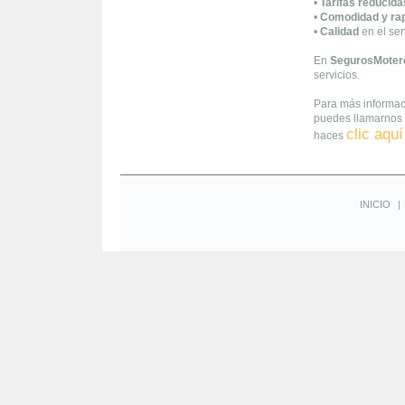
•
Tarifas reducida
•
Comodidad y ra
•
Calidad
en el ser
En
SegurosMoter
servicios.
Para más informac
puedes llamarnos 
clic aquí
haces
INICIO
|