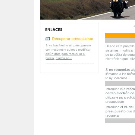
I
Recuperar presupuesto
Si ya has hecho un presupuesto
Desde esta pantall
con nosotros y quieres modificar
sistemas, modificar 
algún dato para recalcular tu
de tu póliza de segu
precio, pincha aquí
electrónico que util
Si
no recuerdas al
llámanos a los telé
te ayudaremos.
Introduce la
direcci
correo electrónico
utilizaste para solicit
presupuesto
Introduce e
l Id. del
presupuesto
que d
recuperar