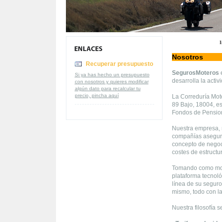
I
Nosotros
Recuperar presupuesto
SegurosMoteros
e
Si ya has hecho un presupuesto
desarrolla la acti
con nosotros y quieres modificar
algún dato para recalcular tu
precio, pincha aquí
La Correduría Mot
89 Bajo, 18004, es
Fondos de Pension
Nuestra empresa, 
compañías asegura
concepto de negoci
costes de estructu
Tomando como mode
plataforma tecnoló
línea de su seguro
mismo, todo con l
Nuestra filosofía 