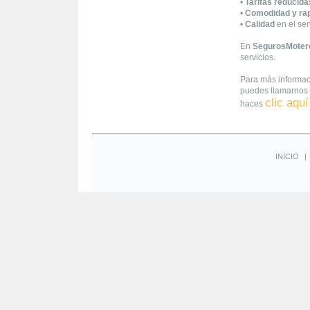
•
Tarifas reducida
•
Comodidad y ra
•
Calidad
en el ser
En
SegurosMoter
servicios.
Para más informac
puedes llamarnos 
clic aquí
haces
INICIO
|